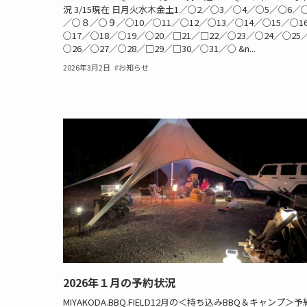
況 3/15現在 日月火水木金土1／○2／○3／○4／○5／○6／
／○８／○９／○10／○11／○12／○13／○14／○15／○1
○17／○18／○19／○20／□21／□22／○23／○24／○25
○26／○27／○28／□29／□30／○31／○ &n...
2026年3月2日
お知らせ
2026年１月の予約状況
MIYAKODA.BBQ.FIELD12月の＜持ち込みBBQ＆キャンプ＞