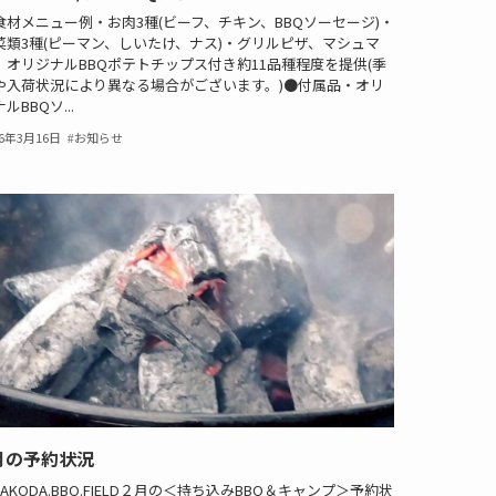
食材メニュー例・お肉3種(ビーフ、チキン、BBQソーセージ)・
菜類3種(ピーマン、しいたけ、ナス)・グリルピザ、マシュマ
、オリジナルBBQポテトチップス付き約11品種程度を提供(季
や入荷状況により異なる場合がございます。)●付属品・オリ
ルBBQソ...
26年3月16日
お知らせ
月の予約状況
YAKODA.BBQ.FIELD２月の＜持ち込みBBQ＆キャンプ＞予約状