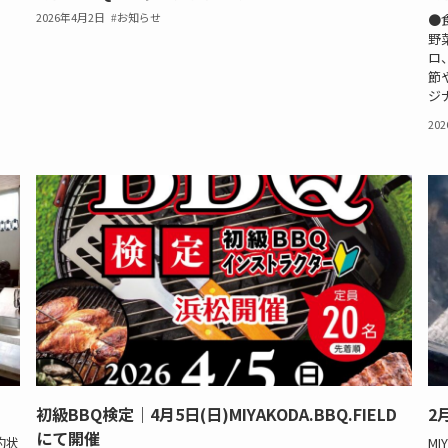
2026年4月2日
お知らせ
●
野
ロ
節
ジナ
20
初級BBQ検定｜4月5日(日)MIYAKODA.BBQ.FIELD
2
にて開催
約状
MI