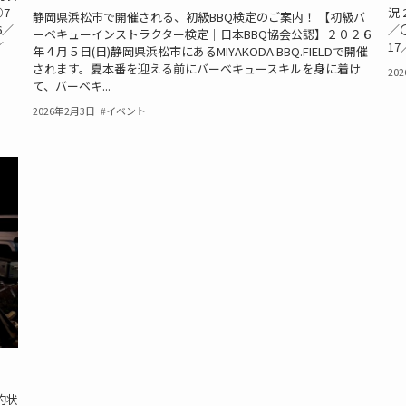
○7
況 
静岡県浜松市で開催される、初級BBQ検定のご案内！ 【初級バ
6／
／
ーベキューインストラクター検定｜日本BBQ協会公認】２０２６
／
17
年４月５日(日)静岡県浜松市にあるMIYAKODA.BBQ.FIELDで開催
されます。夏本番を迎える前にバーベキュースキルを身に着け
20
て、バーベキ...
2026年2月3日
イベント
予約状