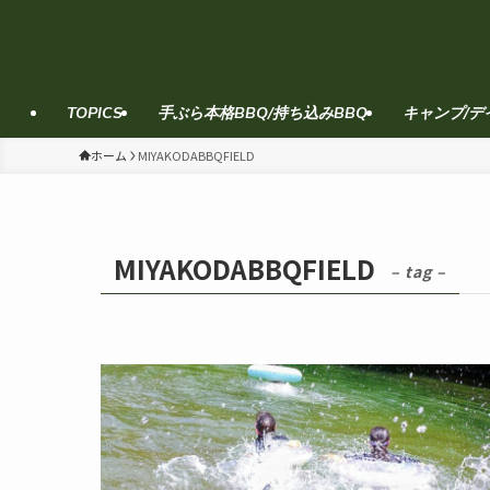
TOPICS
手ぶら本格BBQ/持ち込みBBQ
キャンプ/デ
ホーム
MIYAKODABBQFIELD
MIYAKODABBQFIELD
– tag –