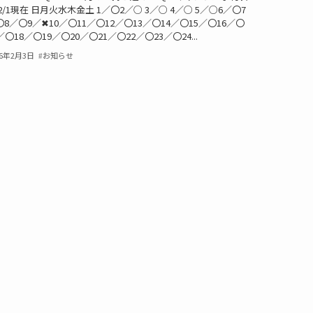
2/1現在 日月火水木金土 1／〇2／○ 3／○ 4／○ 5／○6／〇7
〇8／〇9／✖10／〇11／〇12／〇13／〇14／〇15／〇16／〇
／〇18／〇19／〇20／〇21／〇22／〇23／〇24...
26年2月3日
お知らせ